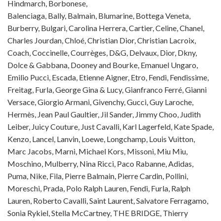
Hindmarch, Borbonese,
Balenciaga, Bally, Balmain, Blumarine, Bottega Veneta,
Burberry, Bulgari, Carolina Herrera, Cartier, Celine, Chanel,
Charles Jourdan, Chloé, Christian Dior, Christian Lacroix,
Coach, Coccinelle, Courrèges, D&G, Delvaux, Dior, Dkny,
Dolce & Gabbana, Dooney and Bourke, Emanuel Ungaro,
Emilio Pucci, Escada, Etienne Aigner, Etro, Fendi, Fendissime,
Freitag, Furla, George Gina & Lucy, Gianfranco Ferré, Gianni
Versace, Giorgio Armani, Givenchy, Gucci, Guy Laroche,
Hermès, Jean Paul Gaultier, Jil Sander, Jimmy Choo, Judith
Leiber, Juicy Couture, Just Cavalli, Karl Lagerfeld, Kate Spade,
Kenzo, Lancel, Lanvin, Loewe, Longchamp, Louis Vuitton,
Marc Jacobs, Marni, Michael Kors, Missoni, Miu Miu,
Moschino, Mulberry, Nina Ricci, Paco Rabanne, Adidas,
Puma, Nike, Fila, Pierre Balmain, Pierre Cardin, Pollini,
Moreschi, Prada, Polo Ralph Lauren, Fendi, Furla, Ralph
Lauren, Roberto Cavalli, Saint Laurent, Salvatore Ferragamo,
Sonia Rykiel, Stella McCartney, THE BRIDGE, Thierry