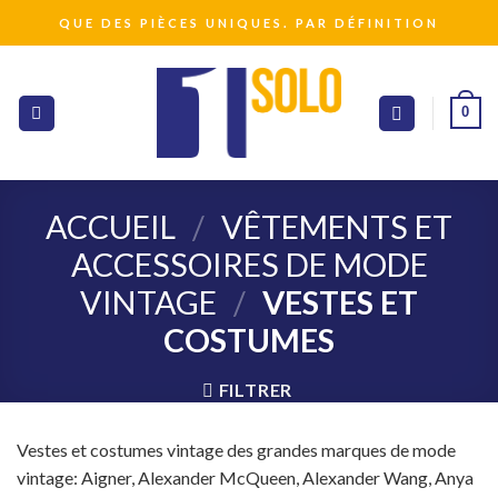
Passer
QUE DES PIÈCES UNIQUES. PAR DÉFINITION
au
contenu
0
ACCUEIL
/
VÊTEMENTS ET
ACCESSOIRES DE MODE
VINTAGE
/
VESTES ET
COSTUMES
FILTRER
Vestes et costumes vintage des grandes marques de mode
vintage: Aigner, Alexander McQueen, Alexander Wang, Anya