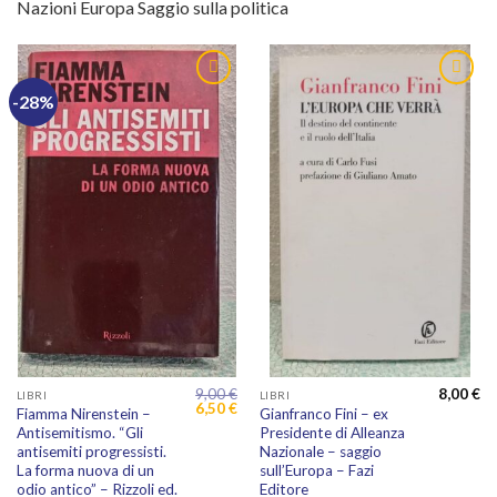
Nazioni Europa Saggio sulla politica
-28%
9,00
€
8,00
€
LIBRI
LIBRI
Il
Il
6,50
€
Fiamma Nirenstein –
Gianfranco Fini – ex
prezzo
prezzo
Antisemitismo. “Gli
Presidente di Alleanza
originale
attuale
era:
è:
antisemiti progressisti.
Nazionale – saggio
9,00 €.
6,50 €.
La forma nuova di un
sull’Europa – Fazi
odio antico” – Rizzoli ed.
Editore