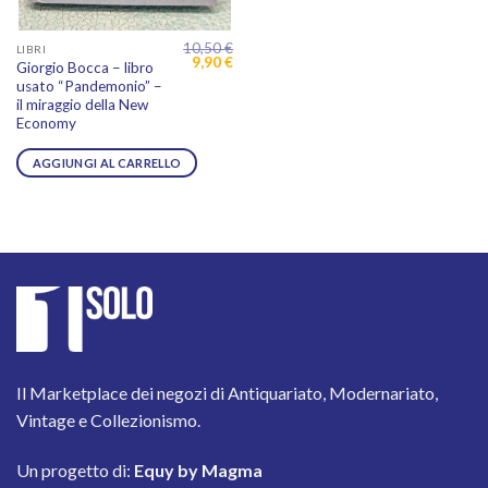
10,50
€
LIBRI
Il
Il
9,90
€
Giorgio Bocca – libro
prezzo
prezzo
usato “Pandemonio” –
originale
attuale
era:
è:
il miraggio della New
10,50 €.
9,90 €.
Economy
AGGIUNGI AL CARRELLO
Il Marketplace dei negozi di Antiquariato, Modernariato,
Vintage e Collezionismo.
Un progetto di:
Equy by Magma