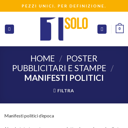
Salta
PEZZI UNICI. PER DEFINIZIONE.
ai
contenuti
0
HOME
/
POSTER
PUBBLICITARI E STAMPE
/
MANIFESTI POLITICI
FILTRA
Manifesti politici d’epoca