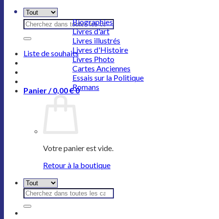
Recherche
Biographies
Livres d'art
pour :
Livres illustrés
Livres d'Histoire
Liste de souhaits
Livres Photo
Cartes Anciennes
Essais sur la Politique
Romans
Panier /
0,00
€
0
Votre panier est vide.
Retour à la boutique
Recherche
pour :