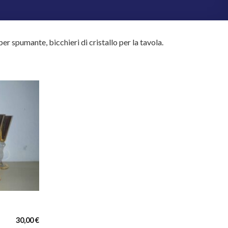
 per spumante, bicchieri di cristallo per la tavola.
Aggiungi
alla lista
dei
desideri
30,00
€