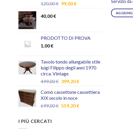
Servizio da
Il
Il
120,00
€
99,00
€
prezzo
prezzo
AGGIUNGI
originale
attuale
40,00
€
era:
è:
120,00 €.
99,00 €.
PRODOTTO DI PROVA
1,00
€
Tavolo tondo allungabile stile
luigi Filippo degli anni 1970
circa. Vintage
Il
Il
499,00
€
399,20
€
prezzo
prezzo
Comò cassettone cassettiera
originale
attuale
XIX secolo in noce
era:
è:
Il
Il
699,00
€
559,20
€
499,00 €.
399,20 €.
prezzo
prezzo
originale
attuale
I PIÙ CERCATI
era:
è:
699,00 €.
559,20 €.