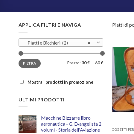
APPLICA FILTRI E NAVIGA
Piatti di p
Piatti e Bicchieri (2)
×
Prezzo
Prezzo
Prezzo:
30 €
—
60 €
FILTRA
Min
Max
Mostra i prodotti in promozione
ULTIMI PRODOTTI
Macchine Bizzarre libro
aeronautica - G. Evangelista 2
volumi - Storia dell'Aviazione
OGGETTI PER