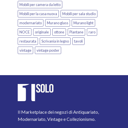
Mobili per camera da letto
Mobili per la casa nuova
Mobili per sala studio
modernariato
Murano glass
Murano light
NOCE
originale
ottone
Piantane
raro
restaurata
Scrivania in legno
tavoli
vintage
vintage poster
Il Marketplace dei negozi di Antiquariato,
Modernariato, Vintage e Collezionismo.