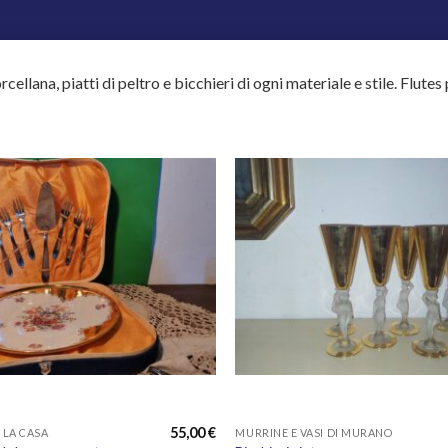
orcellana, piatti di peltro e bicchieri di ogni materiale e stile. Flutes
Aggiungi
alla lista
dei
desideri
55,00
€
 LA CASA
MURRINE E VASI DI MURANO