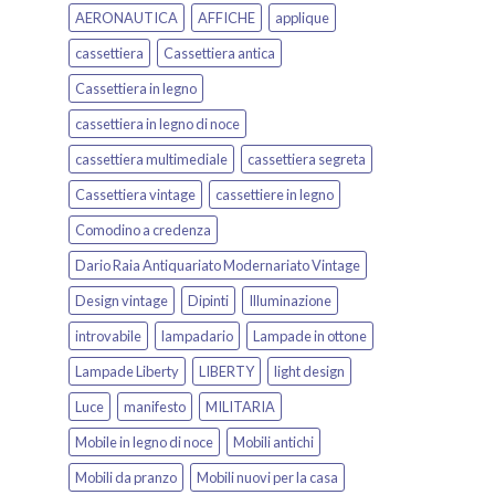
AERONAUTICA
AFFICHE
applique
cassettiera
Cassettiera antica
Cassettiera in legno
cassettiera in legno di noce
cassettiera multimediale
cassettiera segreta
Cassettiera vintage
cassettiere in legno
Comodino a credenza
Dario Raia Antiquariato Modernariato Vintage
Design vintage
Dipinti
Illuminazione
introvabile
lampadario
Lampade in ottone
Lampade Liberty
LIBERTY
light design
Luce
manifesto
MILITARIA
Mobile in legno di noce
Mobili antichi
Mobili da pranzo
Mobili nuovi per la casa