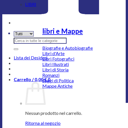
LIBRI
libri e Mappe
Cerca:
Biografie e Autobiografie
Libri d'Arte
Lista dei Desideri
Libri Fotografici
Libri Illustrati
Libri di Storia
Romanzi
Carrello /
0,00
€
0
Saggi di Politica
Mappe Antiche
Nessun prodotto nel carrello.
Ritorna al negozio