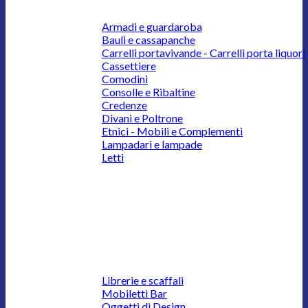
Armadi e guardaroba
Bauli e cassapanche
Carrelli portavivande - Carrelli porta liquori
Cassettiere
Comodini
Consolle e Ribaltine
Credenze
Divani e Poltrone
Etnici - Mobili e Complementi
Lampadari e lampade
Letti
Librerie e scaffali
Mobiletti Bar
Oggetti di Design