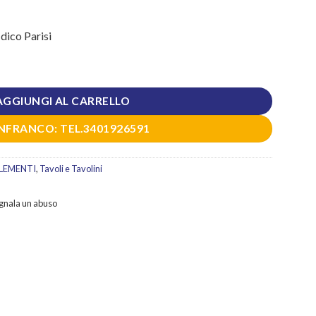
rezzo
dico Parisi
ttuale
:
00,00 €.
AGGIUNGI AL CARRELLO
NFRANCO: TEL.3401926591
LEMENTI
,
Tavoli e Tavolini
gnala un abuso