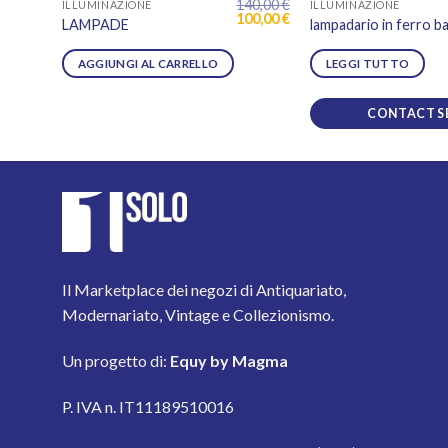
140,00
€
ILLUMINAZIONE
ILLUMINAZIONE
Il
Il
100,00
€
LAMPADE
lampadario in ferro b
prezzo
prezzo
originale
attuale
era:
è:
AGGIUNGI AL CARRELLO
LEGGI TUTTO
140,00 €.
100,00 €.
CONTACT S
Il Marketplace dei negozi di Antiquariato,
Modernariato, Vintage e Collezionismo.
Un progetto di:
Equy by Magma
P. IVA n. IT11189510016