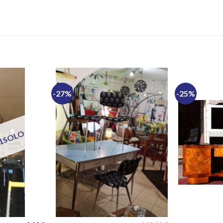
-27%
-25%
 1SOLO