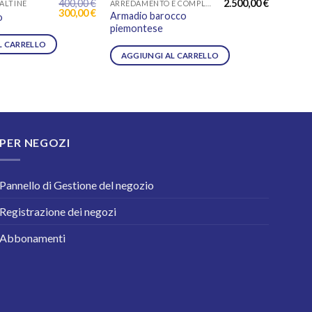
400,00
€
2.500,00
€
ALTINE
ARREDAMENTO E COMPLEMENTI
MOBILE
Il
Il
300,00
€
Armadio barocco
o
carrel
prezzo
prezzo
piemontese
originale
attuale
era:
è:
L CARRELLO
AGG
400,00 €.
300,00 €.
AGGIUNGI AL CARRELLO
PER NEGOZI
Pannello di Gestione del negozio
Registrazione dei negozi
Abbonamenti