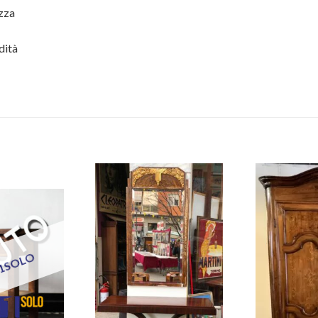
zza
dità
 1SOLO