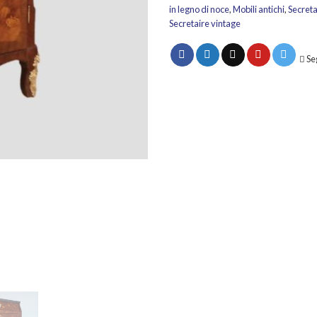
in legno di noce
,
Mobili antichi
,
Secreta
Secretaire vintage
Se