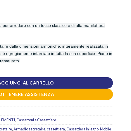
te per arredare con un tocco classico e di alta manifattura
taire dalle dimensioni armoniche, interamente realizzata in
to è egregiamente intarsiato in tutta la sua superficie. Piano in
estaurato.
AGGIUNGI AL CARRELLO
OTTENERE ASSISTENZA
LEMENTI
,
Cassettoni e Cassettiere
retaire
,
Armadio secretaire
,
cassettiera
,
Cassettiera in legno
,
Mobile