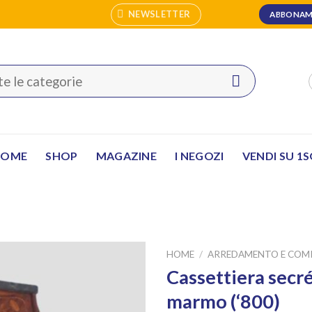
NEWSLETTER
ABBONAM
HOME
SHOP
MAGAZINE
I NEGOZI
VENDI SU 1
HOME
/
ARREDAMENTO E COM
Cassettiera secré
marmo (‘800)