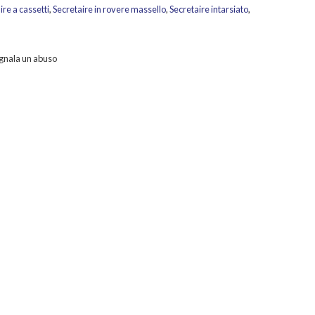
ire a cassetti
,
Secretaire in rovere massello
,
Secretaire intarsiato
,
gnala un abuso