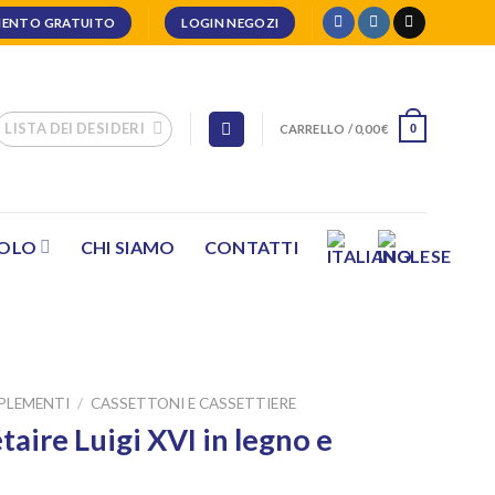
ENTO GRATUITO
LOGIN NEGOZI
LISTA DEI DESIDERI
CARRELLO /
0,00
€
0
SOLO
CHI SIAMO
CONTATTI
PLEMENTI
/
CASSETTONI E CASSETTIERE
taire Luigi XVI in legno e