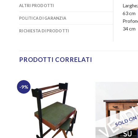
Larghe
ALTRI PRODOTTI
63
cm
POLITICA DI GARANZIA
Profon
34
cm
RICHIESTA DI PRODOTTI
PRODOTTI CORRELATI
-9%
SOLD ON