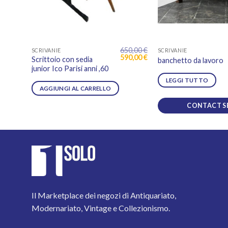
650,00
€
SCRIVANIE
SCRIVANIE
Il
Il
590,00
€
Scrittoio con sedia
banchetto da lavoro
prezzo
prezzo
junior Ico Parisi anni ,60
originale
attuale
era:
è:
LEGGI TUTTO
650,00 €.
590,00 €.
AGGIUNGI AL CARRELLO
CONTACT S
Il Marketplace dei negozi di Antiquariato,
Modernariato, Vintage e Collezionismo.