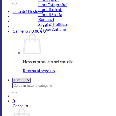
Libri Fotografici
Libri Illustrati
Lista dei Desideri
Libri di Storia
Romanzi
Saggi di Politica
Mappe Antiche
Carrello /
0,00
€
0
Nessun prodotto nel carrello.
Ritorna al negozio
Cerca:
0
Carrello