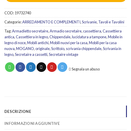
COD:
19732740
Categorie:
ARREDAMENTO E COMPLEMENTI
,
Scrivanie
,
Tavoli e Tavolini
Tag:
Armadietto secretaire
,
Armadio secretaire
,
cassettiera
,
Cassettiera
antica
,
Cassettiera in legno
,
Chippendale
,
lucidatura a tampone
,
Mobile in
legno di noce
,
Mobili antichi
,
Mobili nuovi per la casa
,
Mobili per la casa
nuova
,
MOGANO
,
originale
,
Scrittoio
,
scrivania chippendale
,
Scrivania in
legno
,
Secretaire a cassetti
,
Secretaire vintage
Segnala un abuso
DESCRIZIONE
INFORMAZIONI AGGIUNTIVE