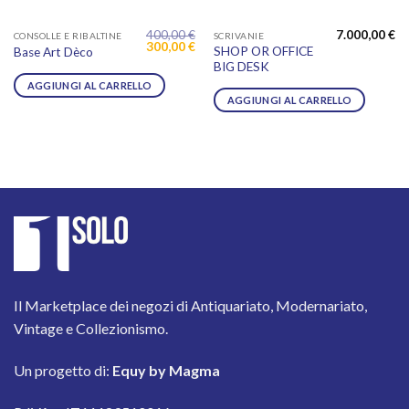
400,00
€
7.000,00
€
CONSOLLE E RIBALTINE
SCRIVANIE
Il
Il
300,00
€
SHOP OR OFFICE
Base Art Dèco
prezzo
prezzo
BIG DESK
originale
attuale
era:
è:
AGGIUNGI AL CARRELLO
400,00 €.
300,00 €.
AGGIUNGI AL CARRELLO
Il Marketplace dei negozi di Antiquariato, Modernariato,
Vintage e Collezionismo.
Un progetto di:
Equy by Magma