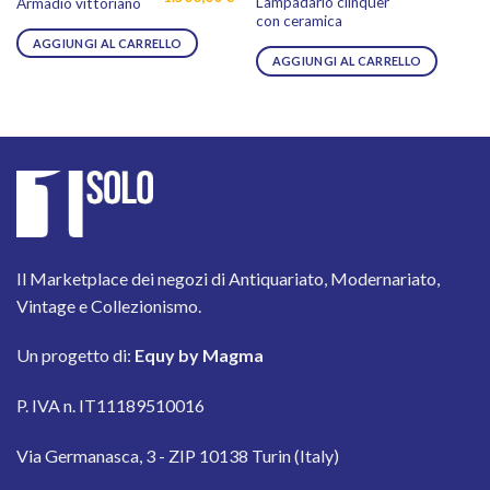
Lampadario clinquer
Armadio vittoriano
prezzo
prezzo
con ceramica
originale
attuale
era:
è:
AGGIUNGI AL CARRELLO
2.500,00 €.
1.500,00 €.
AGGIUNGI AL CARRELLO
Il Marketplace dei negozi di Antiquariato, Modernariato,
Vintage e Collezionismo.
Un progetto di:
Equy by Magma
P. IVA n. IT11189510016
Via Germanasca, 3 - ZIP 10138 Turin (Italy)