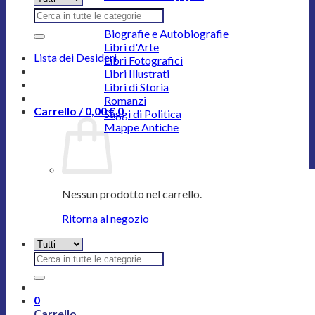
Cerca:
Biografie e Autobiografie
Libri d'Arte
Lista dei Desideri
Libri Fotografici
Libri Illustrati
Libri di Storia
Romanzi
Carrello /
0,00
€
0
Saggi di Politica
Mappe Antiche
Nessun prodotto nel carrello.
Ritorna al negozio
Cerca:
0
Carrello