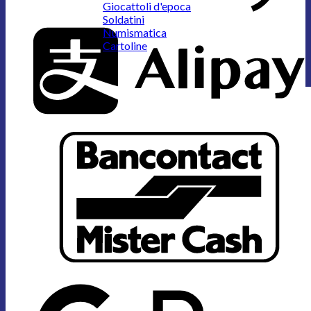
Giocattoli d'epoca
Soldatini
Numismatica
Cartoline