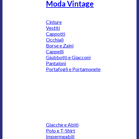
Moda Vintage
Cinture
Vestiti
Cappotti
Occhiali
Borse e Zaini
Cappelli
Giubbotti e Giacconi
Pantaloni
Portafogli e Portamonete
Giacche e Abiti
Polo e T-Shirt
Impermeabili