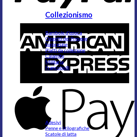
Collezionismo
Bambole d'epoca
Oggetti del Presepe
Sorpresine
Piatti da collezione
Calamite
Militaria
Francobolli
Adesivi
Penne e Stilografiche
Scatole di latta