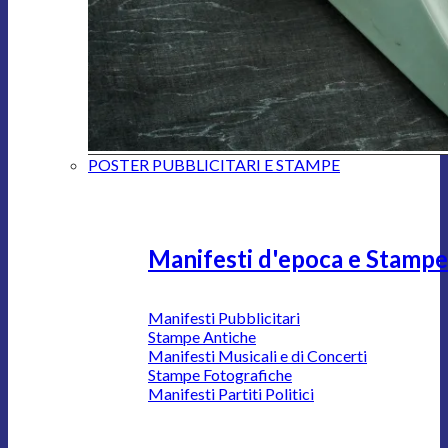
POSTER PUBBLICITARI E STAMPE
Manifesti d'epoca e Stampe
Manifesti Pubblicitari
Stampe Antiche
Manifesti Musicali e di Concerti
Stampe Fotografiche
Manifesti Partiti Politici