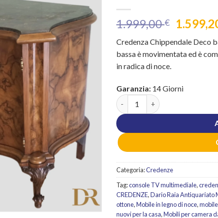
Il
1.999,00
1.599,2
€
prezzo
Credenza Chippendale Deco bas
original
bassa è movimentata ed è com
era:
in radica di noce.
1.999,00
Garanzia:
14 Giorni
Credenza Chippendale Deco in r
Categoria:
Credenze
Tag:
console TV multimediale
,
creden
CREDENZE
,
Dario Raia Antiquariato
ottone
,
Mobile in legno di noce
,
mobile
nuovi per la casa
,
Mobili per camera da