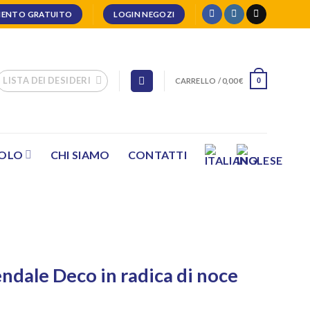
ENTO GRATUITO
LOGIN NEGOZI
LISTA DEI DESIDERI
CARRELLO /
0,00
€
0
SOLO
CHI SIAMO
CONTATTI
dale Deco in radica di noce