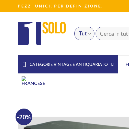
Salta
PEZZI UNICI. PER DEFINIZIONE.
ai
contenuti
Cerca:
CATEGORIE VINTAGE E ANTIQUARIATO
-20%