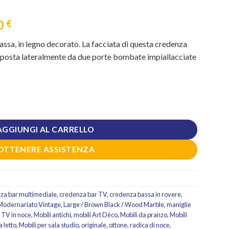
Il
0
€
prezzo
sa, in legno decorato. La facciata di questa credenza
e
attuale
posta lateralmente da due porte bombate impiallacciate
è:
 €.
1.599,20 €.
adica di noce originale quantità
AGGIUNGI AL CARRELLO
OTTENERE ASSISTENZA
za bar multimediale
,
credenza bar TV
,
credenza bassa in rovere
,
 Modernariato Vintage
,
Large / Brown Black / Wood Marble
,
maniglie
 TV in noce
,
Mobili antichi
,
mobili Art Déco
,
Mobili da pranzo
,
Mobili
 letto
,
Mobili per sala studio
,
originale
,
ottone
,
radica di noce
,