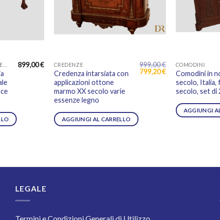
899,00
€
999,00
€
ARREDAMENTO E COMPLEMENTI
CREDENZE
COMODINI
Il
Il
799,20
€
ia
Credenza intarsiata con
Comodini in n
prezzo
prezzo
ale
applicazioni ottone
secolo, Italia,
originale
attuale
oce
marmo XX secolo varie
secolo, set di 
era:
è:
999,00 €.
799,20 €.
essenze legno
AGGIUNGI A
LLO
AGGIUNGI AL CARRELLO
LEGALE
Termini e Condizioni Generali di Utilizzo