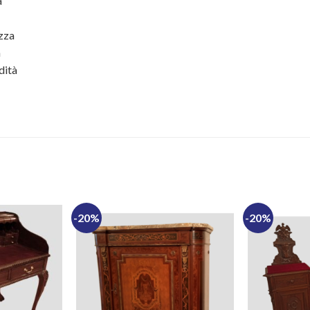
a
zza
m
dità
-20%
-20%