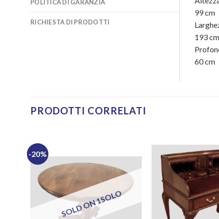
Altezz
POLITICA DI GARANZIA
99
cm
RICHIESTA DI PRODOTTI
Larghe
193
c
Profon
60
cm
PRODOTTI CORRELATI
-20%
SOLD ON 1SOLO