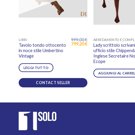
999,00
€
LIBRI
Il
Il
799,20
€
Tavolo tondo ottocento
Lady scrittoio scrivan
prezzo
prezzo
in noce stile Umbertino
ufficio stile Chippend
originale
attuale
Vintage
Inglese Secretaire N
era:
è:
999,00 €.
799,20 €.
Ecope
LEGGI TUTTO
AGGIUNGI AL CARRE
CONTACT SELLER