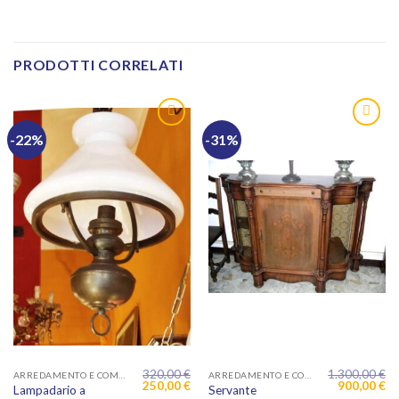
PRODOTTI CORRELATI
-22%
-31%
320,00
€
1.300,00
€
ARREDAMENTO E COMPLEMENTI
ARREDAMENTO E COMPLEMENTI
Il
Il
Il
Il
250,00
€
900,00
€
Lampadario a
Servante
prezzo
prezzo
prezzo
pr