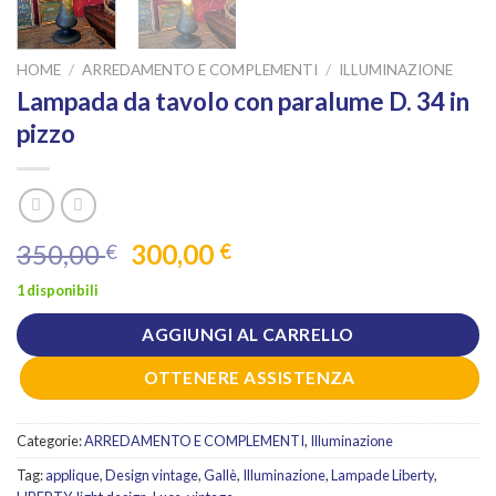
HOME
/
ARREDAMENTO E COMPLEMENTI
/
ILLUMINAZIONE
Lampada da tavolo con paralume D. 34 in
pizzo
Il
Il
350,00
300,00
€
€
prezzo
prezzo
1 disponibili
originale
attuale
era:
è:
AGGIUNGI AL CARRELLO
350,00 €.
300,00 €.
OTTENERE ASSISTENZA
Categorie:
ARREDAMENTO E COMPLEMENTI
,
Illuminazione
Tag:
applique
,
Design vintage
,
Gallè
,
Illuminazione
,
Lampade Liberty
,