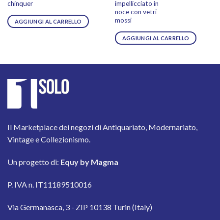
chinquer
impellicciato in
originale
attuale
originale
at
era:
è:
era:
è:
noce con vetri
320,00 €.
250,00 €.
1.300,00 €.
90
mossi
AGGIUNGI AL CARRELLO
AGGIUNGI AL CARRELLO
Il Marketplace dei negozi di Antiquariato, Modernariato,
Vintage e Collezionismo.
Un progetto di:
Equy by Magma
P. IVA n. IT11189510016
Via Germanasca, 3 - ZIP 10138 Turin (Italy)