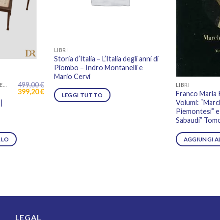
LIBRI
Storia d’Italia – L’Italia degli anni di
Piombo – Indro Montanelli e
Mario Cervi
499,00
€
ARREDAMENTO E COMPLEMENTI
LIBRI
Il
Il
399,20
€
Franco Maria R
LEGGI TUTTO
prezzo
prezzo
|
Volumi: “Marc
originale
attuale
Piemontesi” e 
era:
è:
499,00 €.
399,20 €.
Sabaudi” Tomo 
LLO
AGGIUNGI A
LEGAL