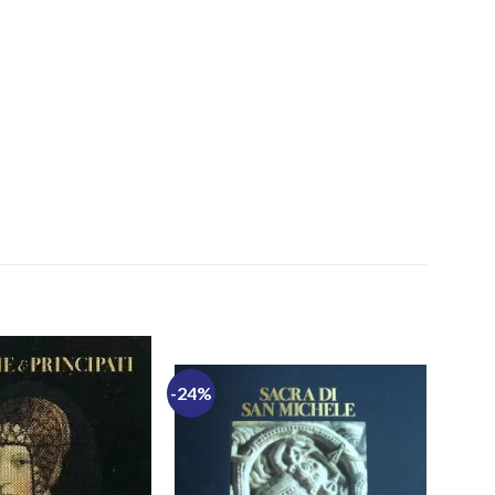
-24%
-12%