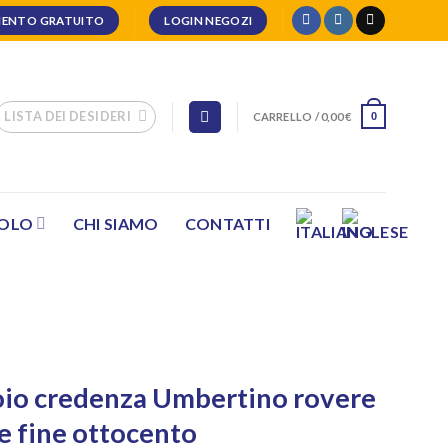
ENTO GRATUITO
LOGIN NEGOZI
LISTA DEI DESIDERI
CARRELLO /
0,00
€
0
SOLO
CHI SIAMO
CONTATTI
toio credenza Umbertino rovere
le fine ottocento