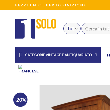
Salta
PEZZI UNICI. PER DEFINIZIONE.
ai
contenuti
Cerca:
CATEGORIE VINTAGE E ANTIQUARIATO
-20%