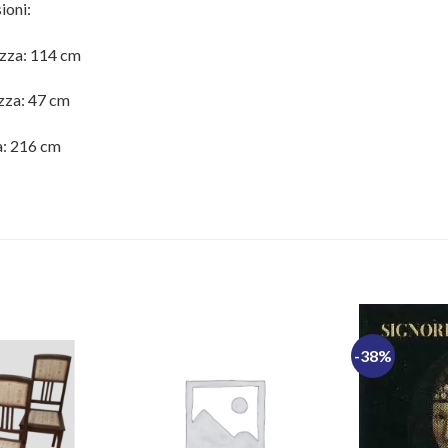
ioni:
zza: 114 cm
zza: 47 cm
a: 216 cm
-38%