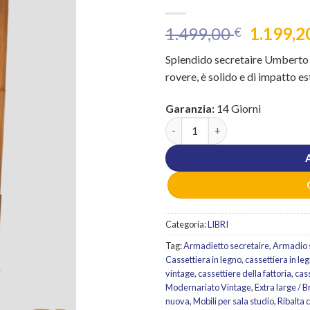
Il
1.499,00
1.199,2
€
prezzo
Splendido secretaire Umberto I
original
rovere, è solido e di impatto es
era:
1.499,00
Garanzia:
14 Giorni
Secretaire scrittoio credenza 
Categoria:
LIBRI
Tag:
Armadietto secretaire
,
Armadio 
Cassettiera in legno
,
cassettiera in le
vintage
,
cassettiere della fattoria
,
cass
Modernariato Vintage
,
Extra large /
nuova
,
Mobili per sala studio
,
Ribalta 