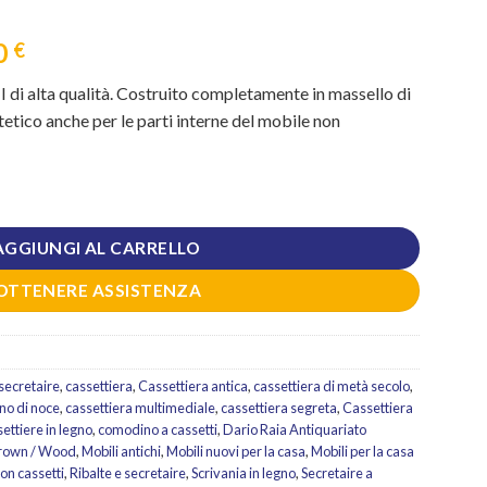
Il
0
€
prezzo
 di alta qualità. Costruito completamente in massello di
e
attuale
tetico anche per le parti interne del mobile non
è:
 €.
1.199,20 €.
Umbertino rovere massello originale fine ottocento quantità
AGGIUNGI AL CARRELLO
OTTENERE ASSISTENZA
secretaire
,
cassettiera
,
Cassettiera antica
,
cassettiera di metà secolo
,
gno di noce
,
cassettiera multimediale
,
cassettiera segreta
,
Cassettiera
ettiere in legno
,
comodino a cassetti
,
Dario Raia Antiquariato
 Brown / Wood
,
Mobili antichi
,
Mobili nuovi per la casa
,
Mobili per la casa
con cassetti
,
Ribalte e secretaire
,
Scrivania in legno
,
Secretaire a