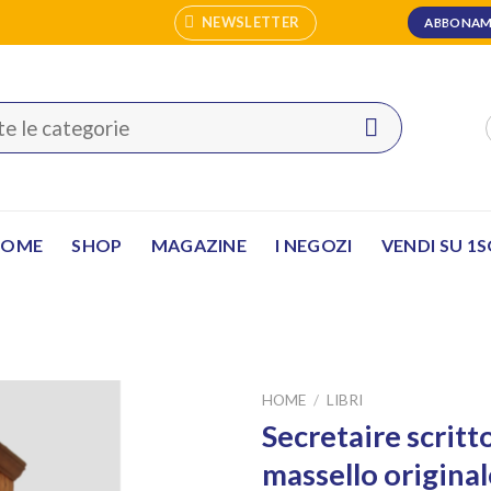
NEWSLETTER
ABBONAM
HOME
SHOP
MAGAZINE
I NEGOZI
VENDI SU 1
HOME
/
LIBRI
Secretaire scrit
massello origina