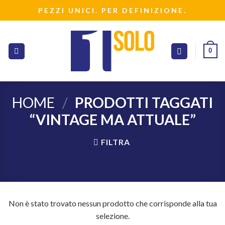
Salta
PEZZI UNICI. PER DEFINIZIONE.
ai
contenuti
0
HOME
/
PRODOTTI TAGGATI
“VINTAGE MA ATTUALE”
FILTRA
Non è stato trovato nessun prodotto che corrisponde alla tua
selezione.