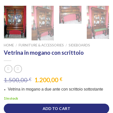
HOME
/
FURNITURE & ACCESSORIES
/
SIDEBOARDS
Vetrina in mogano con scrittoio
Original
Current
1.500,00
1.200,00
€
€
price
price
Vetrina in mogano a due ante con scrittoio sottostante
was:
is:
1.500,00 €.
1.200,00 €.
1 in stock
ADD TO CART