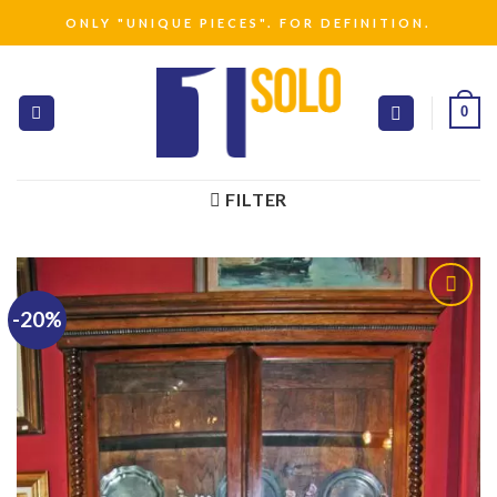
Skip
ONLY "UNIQUE PIECES". FOR DEFINITION.
to
content
0
FILTER
-20%